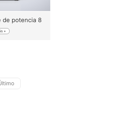
 de potencia 8
s +
Último