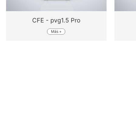
CFE - pvg1.5 Pro
Más +