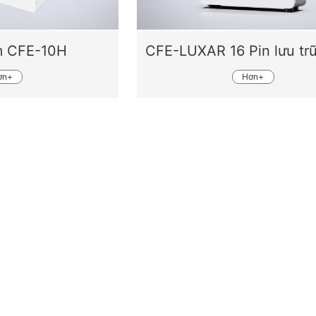
m CFE-10H
ơn+
Hơn+