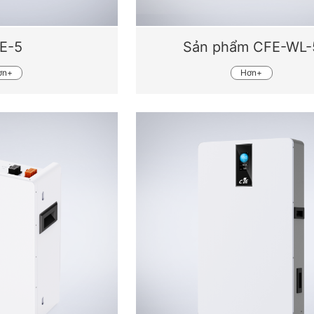
E-5
Sản phẩm CFE-WL-
ơn+
Hơn+