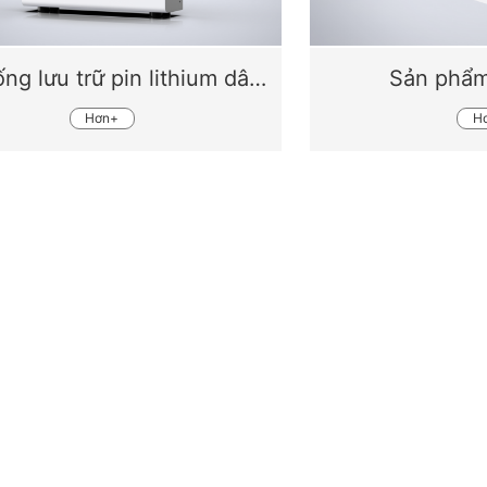
Hệ thống lưu trữ pin lithium dân cư CFE WL-16 16kWh
Sản phẩ
Hơn+
H