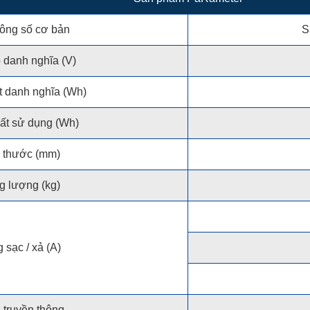
ông số cơ bản
S
 danh nghĩa (V)
 danh nghĩa (Wh)
ất sử dụng (Wh)
 thước (mm)
g lượng (kg)
 sạc / xả (A)
 truyền thông