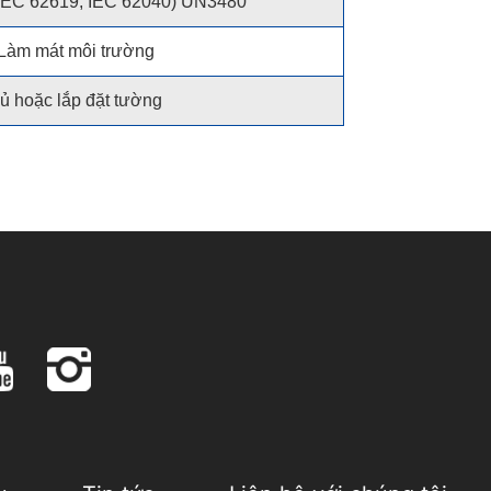
IEC 62619, IEC 62040) UN3480
Làm mát môi trường
ủ hoặc lắp đặt tường