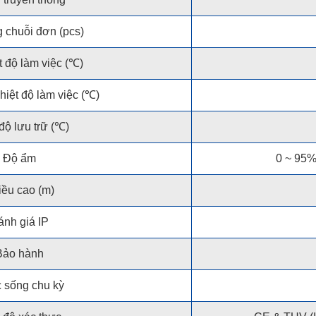
 chuỗi đơn (pcs)
t độ làm việc (℃)
hiệt độ làm việc (℃)
độ lưu trữ (℃)
Độ ẩm
0 ~ 95%
iều cao (m)
ánh giá IP
Bảo hành
 sống chu kỳ