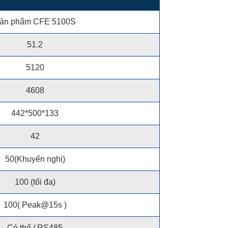
ản phẩm CFE 5100S
51.2
5120
4608
442*500*133
42
50(Khuyến nghị)
100 (tối đa)
100( Peak@15s )
Có thể / RS485