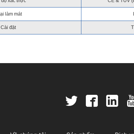
độ xác thực
CE & TUV (
ại làm mát
Cài đặt
T